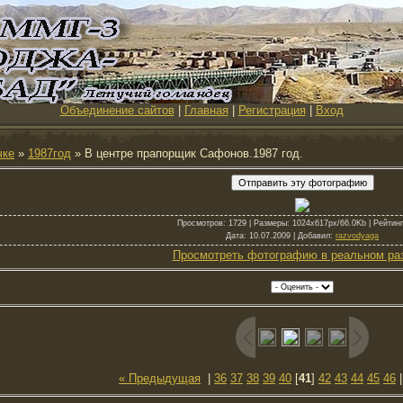
Объединение сайтов
|
Главная
|
Регистрация
|
Вход
чке
»
1987год
» В центре прапорщик Сафонов.1987 год.
Просмотров
: 1729 |
Размеры
: 1024x617px/66.0Kb |
Рейтинг
Дата
: 10.07.2009 |
Добавил
:
razvodyaga
Просмотреть фотографию в реальном ра
« Предыдущая
|
36
37
38
39
40
[
41
]
42
43
44
45
46