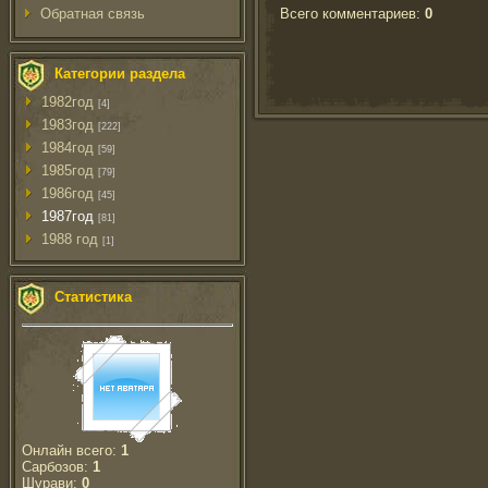
Всего комментариев
:
0
Обратная связь
Категории раздела
1982год
[4]
1983год
[222]
1984год
[59]
1985год
[79]
1986год
[45]
1987год
[81]
1988 год
[1]
Статистика
Онлайн всего:
1
Сарбозов:
1
Шурави:
0