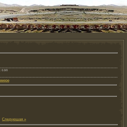
: 0.0/0
змере
|
Следующая »