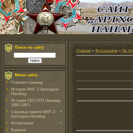
Поиск по сайту
Главная
»
Фотоальбом
»
На то
Меню сайта
Главная страница
История ММГ-3 Артходжа-
Нанабад
История СБО-УПЗ Нанабад
1980-1987г.
Страница памяти ММГ-3
Артходжа-Нанабад
Фотоальбом
Курилка