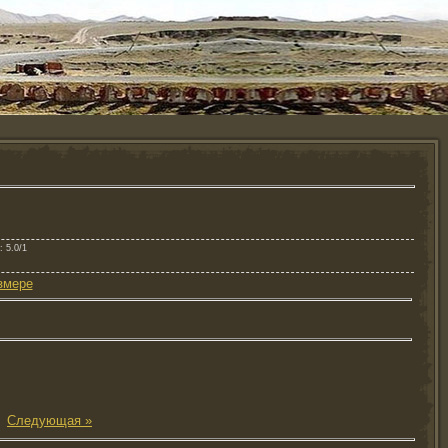
: 5.0/1
змере
|
Следующая »