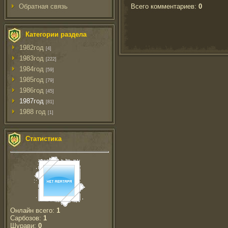
Всего комментариев
:
0
Обратная связь
Категории раздела
1982год
[4]
1983год
[222]
1984год
[59]
1985год
[79]
1986год
[45]
1987год
[81]
1988 год
[1]
Статистика
Онлайн всего:
1
Сарбозов:
1
Шурави:
0