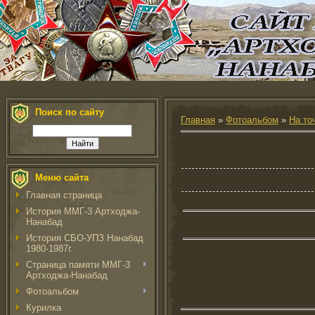
Поиск по сайту
Главная
»
Фотоальбом
»
На то
Меню сайта
Главная страница
История ММГ-3 Артходжа-
Нанабад
История СБО-УПЗ Нанабад
1980-1987г.
Страница памяти ММГ-3
Артходжа-Нанабад
Фотоальбом
Курилка