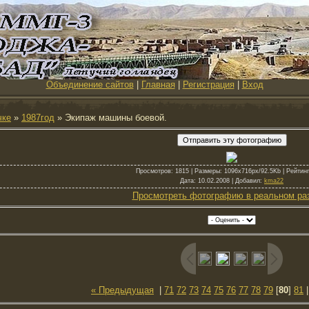
Объединение сайтов
|
Главная
|
Регистрация
|
Вход
чке
»
1987год
» Экипаж машины боевой.
Просмотров
: 1815 |
Размеры
: 1096x716px/92.5Kb |
Рейтинг
Дата
: 10.02.2008 |
Добавил
:
kma22
Просмотреть фотографию в реальном ра
« Предыдущая
|
71
72
73
74
75
76
77
78
79
[
80
]
81