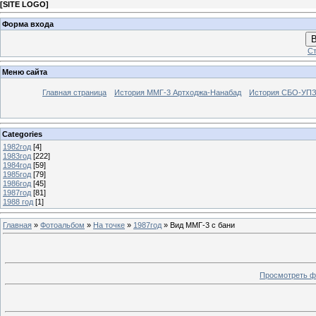
[
SITE LOGO
]
Форма входа
В
Ст
Меню сайта
Главная страница
История ММГ-3 Артходжа-Нанабад
История СБО-УПЗ 
Categories
1982год
[4]
1983год
[222]
1984год
[59]
1985год
[79]
1986год
[45]
1987год
[81]
1988 год
[1]
Главная
»
Фотоальбом
»
На точке
»
1987год
» Вид ММГ-3 с бани
Просмотреть ф