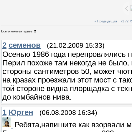
« Предыдущая
|
71
72
7
Всего комментариев
:
2
2
семенов
(21.02.2009 15:33)
Осенью 1986 года перепровлялись по
Перил похоже там некогда не было, 
стороны сантиметров 50, может чют
на кразах проезжали этот мост с та
той стороне видна плорщадка с техн
до комбайнов нива.
1
Юрген
(06.08.2008 16:34)
Ребята,напишите как взорвали м