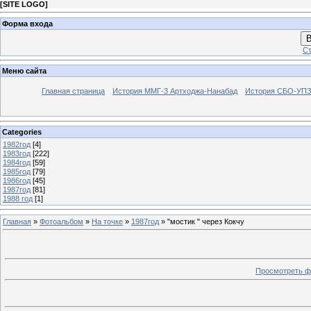
[
SITE LOGO
]
Форма входа
В
Ст
Меню сайта
Главная страница
История ММГ-3 Артходжа-Нанабад
История СБО-УПЗ 
Categories
1982год
[4]
1983год
[222]
1984год
[59]
1985год
[79]
1986год
[45]
1987год
[81]
1988 год
[1]
Главная
»
Фотоальбом
»
На точке
»
1987год
» "мостик " через Кокчу
Просмотреть ф