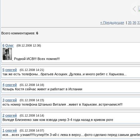
« Предыдущая
|
35
36
3
Всего комментариев
:
6
6
Олег
(09.12.2008 12:36)
Родной ИСВ!!! Всех помню!!!
5
сергей
(01.12.2008 14:21)
так же есть телефоны...братьев Асоцких..Дулова..и много ребят с Харькова...
4
сергей
(01.12.2008 14:16)
Козырь Костя сейчас живет и работает в Испании
3
сергей
(01.12.2008 14:15)
есть номер телефона Штанько Виталия ..живет в Харькове..встречаемся!!!
2
сергей
(01.12.2008 14:14)
Володя Близненко зам ком взвода умер 3-4 года назад в кривом роге
1
сергей
(01.12.2008 14:07)
исв....всех узнаю!!!!!супер!!!я 3-ий с лева в верху....фото сделано перед самым демб