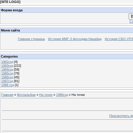
[
SITE LOGO
]
Форма входа
В
Ст
Меню сайта
Главная страница
История ММГ-3 Артходжа-Нанабад
История СБО-УПЗ 
Categories
1982год
[4]
1983год
[222]
1984год
[59]
1985год
[79]
1986год
[45]
1987год
[81]
1988 год
[1]
Главная
»
Фотоальбом
»
На точке
»
1986год
» На точке
Просмотреть ф