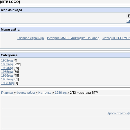
[
SITE LOGO
]
Форма входа
В
Ст
Меню сайта
Главная страница
История ММГ-3 Артходжа-Нанабад
История СБО-УПЗ 
Categories
1982год
[4]
1983год
[222]
1984год
[59]
1985год
[79]
1986год
[45]
1987год
[81]
1988 год
[1]
Главная
»
Фотоальбом
»
На точке
»
1986год
» 2ПЗ --застава БТР
Просмотреть ф