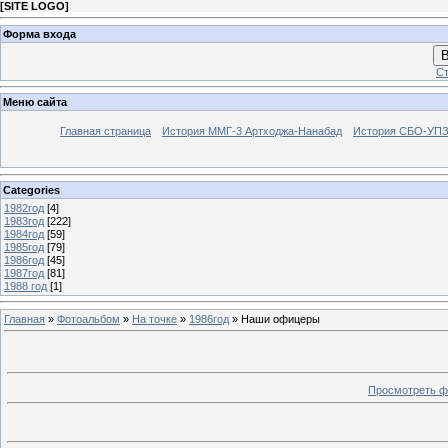
[
SITE LOGO
]
Форма входа
В
Ст
Меню сайта
Главная страница
История ММГ-3 Артходжа-Нанабад
История СБО-УПЗ 
Categories
1982год
[4]
1983год
[222]
1984год
[59]
1985год
[79]
1986год
[45]
1987год
[81]
1988 год
[1]
Главная
»
Фотоальбом
»
На точке
»
1986год
» Наши офицеры
Просмотреть ф