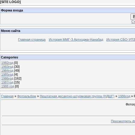
[
SITE LOGO
]
Форма входа
В
Ст
Меню сайта
Главная страница
История ММГ-3 Артходжа-Нанабад
История СБО-УПЗ 
Categories
1982год
[0]
1983год
[30]
1984год
[49]
1985год
[4]
1986год
[162]
1987год
[15]
1988 год
[0]
Главная
»
Фотоальбом
»
Нештатная десантно-штурмовая группа (НДШГ)
»
1986год
» 
Фотог
Просмотреть ф