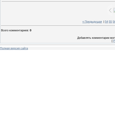
« Предыдущая
|
54
55
5
Всего комментариев
:
0
Добавлять комментарии могу
[
Р
Полная версия сайта