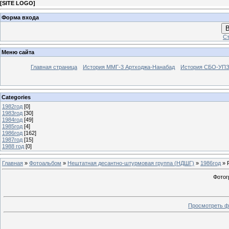
[
SITE LOGO
]
Форма входа
В
Ст
Меню сайта
Главная страница
История ММГ-3 Артходжа-Нанабад
История СБО-УПЗ 
Categories
1982год
[0]
1983год
[30]
1984год
[49]
1985год
[4]
1986год
[162]
1987год
[15]
1988 год
[0]
Главная
»
Фотоальбом
»
Нештатная десантно-штурмовая группа (НДШГ)
»
1986год
» 
Фотог
Просмотреть ф