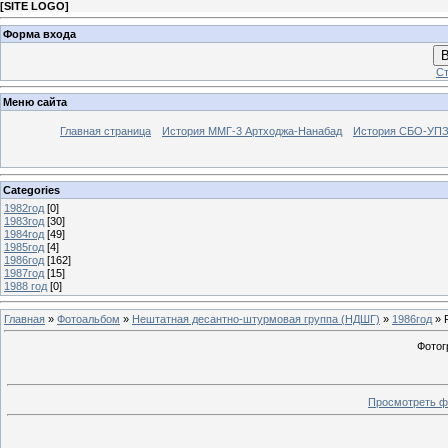
[
SITE LOGO
]
Форма входа
В
Ст
Меню сайта
Главная страница
История ММГ-3 Артходжа-Нанабад
История СБО-УПЗ 
Categories
1982год
[0]
1983год
[30]
1984год
[49]
1985год
[4]
1986год
[162]
1987год
[15]
1988 год
[0]
Главная
»
Фотоальбом
»
Нештатная десантно-штурмовая группа (НДШГ)
»
1986год
» 
Фотог
Просмотреть ф