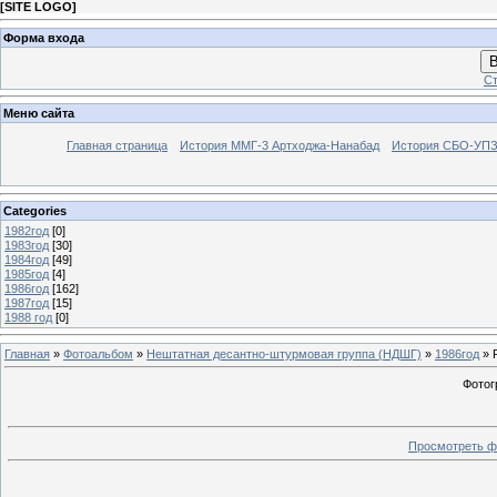
[
SITE LOGO
]
Форма входа
В
Ст
Меню сайта
Главная страница
История ММГ-3 Артходжа-Нанабад
История СБО-УПЗ 
Categories
1982год
[0]
1983год
[30]
1984год
[49]
1985год
[4]
1986год
[162]
1987год
[15]
1988 год
[0]
Главная
»
Фотоальбом
»
Нештатная десантно-штурмовая группа (НДШГ)
»
1986год
» 
Фотог
Просмотреть ф