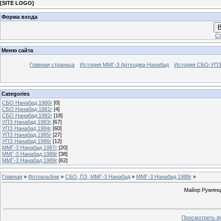
[
SITE LOGO
]
Форма входа
В
Ст
Меню сайта
Главная страница
История ММГ-3 Артходжа-Нанабад
История СБО-УПЗ 
Categories
СБО Нанабад 1980г
[0]
СБО Нанабад 1981г
[4]
СБО Нанабад 1982г
[18]
УПЗ Нанабад 1983г
[67]
УПЗ Нанабад 1984г
[60]
УПЗ Нанабад 1985г
[27]
УПЗ Нанабад 1986г
[12]
ММГ-3 Нанабад 1987г
[20]
ММГ-3 Нанабад 1988г
[38]
ММГ-3 Нанабад 1989г
[62]
Главная
»
Фотоальбом
»
СБО, ПЗ, ММГ-3 Нанабад
»
ММГ-3 Нанабад 1988г
»
Майор Румянце
Просмотреть ф