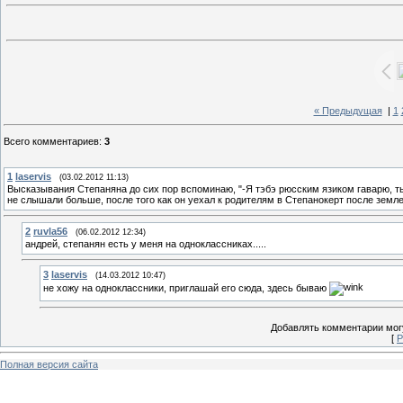
« Предыдущая
|
1
Всего комментариев
:
3
1
laservis
(03.02.2012 11:13)
Высказывания Степаняна до сих пор вспоминаю, "-Я тэбэ рюсским язиком гаварю, ты щ
не слышали больше, после того как он уехал к родителям в Степанокерт после земл
2
ruvla56
(06.02.2012 12:34)
андрей, степанян есть у меня на одноклассниках.....
3
laservis
(14.03.2012 10:47)
не хожу на одноклассники, приглашай его сюда, здесь бываю
Добавлять комментарии могу
[
Р
Полная версия сайта