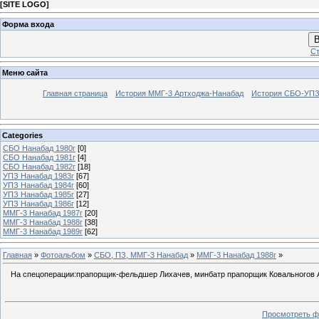
[
SITE LOGO
]
Форма входа
В
Ст
Меню сайта
Главная страница
История ММГ-3 Артходжа-Нанабад
История СБО-УПЗ 
Categories
СБО Нанабад 1980г
[0]
СБО Нанабад 1981г
[4]
СБО Нанабад 1982г
[18]
УПЗ Нанабад 1983г
[67]
УПЗ Нанабад 1984г
[60]
УПЗ Нанабад 1985г
[27]
УПЗ Нанабад 1986г
[12]
ММГ-3 Нанабад 1987г
[20]
ММГ-3 Нанабад 1988г
[38]
ММГ-3 Нанабад 1989г
[62]
Главная
»
Фотоальбом
»
СБО, ПЗ, ММГ-3 Нанабад
»
ММГ-3 Нанабад 1988г
»
На спецоперации:прапорщик-фельдшер Лихачев, минбатр прапорщик Ковальногов А.С
Просмотреть ф