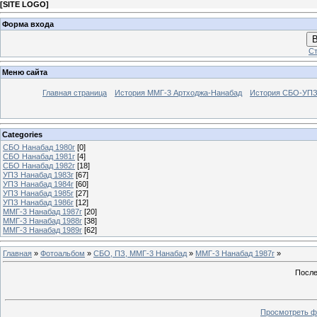
[
SITE LOGO
]
Форма входа
В
Ст
Меню сайта
Главная страница
История ММГ-3 Артходжа-Нанабад
История СБО-УПЗ 
Categories
СБО Нанабад 1980г
[0]
СБО Нанабад 1981г
[4]
СБО Нанабад 1982г
[18]
УПЗ Нанабад 1983г
[67]
УПЗ Нанабад 1984г
[60]
УПЗ Нанабад 1985г
[27]
УПЗ Нанабад 1986г
[12]
ММГ-3 Нанабад 1987г
[20]
ММГ-3 Нанабад 1988г
[38]
ММГ-3 Нанабад 1989г
[62]
Главная
»
Фотоальбом
»
СБО, ПЗ, ММГ-3 Нанабад
»
ММГ-3 Нанабад 1987г
»
После
Просмотреть ф