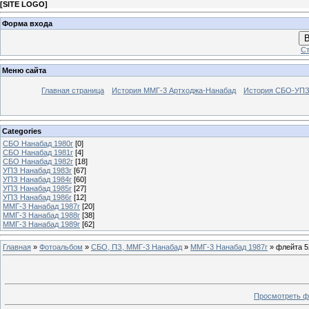
[
SITE LOGO
]
Форма входа
В
Ст
Меню сайта
Главная страница
История ММГ-3 Артходжа-Нанабад
История СБО-УПЗ 
Categories
СБО Нанабад 1980г
[0]
СБО Нанабад 1981г
[4]
СБО Нанабад 1982г
[18]
УПЗ Нанабад 1983г
[67]
УПЗ Нанабад 1984г
[60]
УПЗ Нанабад 1985г
[27]
УПЗ Нанабад 1986г
[12]
ММГ-3 Нанабад 1987г
[20]
ММГ-3 Нанабад 1988г
[38]
ММГ-3 Нанабад 1989г
[62]
Главная
»
Фотоальбом
»
СБО, ПЗ, ММГ-3 Нанабад
»
ММГ-3 Нанабад 1987г
» флейта 5
Просмотреть ф