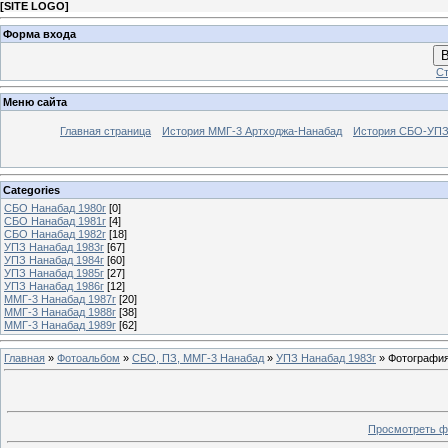
[
SITE LOGO
]
Форма входа
В
Ст
Меню сайта
Главная страница
История ММГ-3 Артходжа-Нанабад
История СБО-УПЗ 
Categories
СБО Нанабад 1980г
[0]
СБО Нанабад 1981г
[4]
СБО Нанабад 1982г
[18]
УПЗ Нанабад 1983г
[67]
УПЗ Нанабад 1984г
[60]
УПЗ Нанабад 1985г
[27]
УПЗ Нанабад 1986г
[12]
ММГ-3 Нанабад 1987г
[20]
ММГ-3 Нанабад 1988г
[38]
ММГ-3 Нанабад 1989г
[62]
Главная
»
Фотоальбом
»
СБО, ПЗ, ММГ-3 Нанабад
»
УПЗ Нанабад 1983г
» Фотография
Просмотреть ф