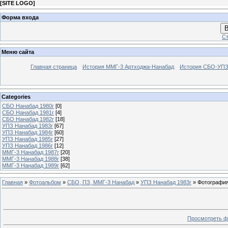
[
SITE LOGO
]
Форма входа
В
Ст
Меню сайта
Главная страница
История ММГ-3 Артходжа-Нанабад
История СБО-УПЗ 
Categories
СБО Нанабад 1980г
[0]
СБО Нанабад 1981г
[4]
СБО Нанабад 1982г
[18]
УПЗ Нанабад 1983г
[67]
УПЗ Нанабад 1984г
[60]
УПЗ Нанабад 1985г
[27]
УПЗ Нанабад 1986г
[12]
ММГ-3 Нанабад 1987г
[20]
ММГ-3 Нанабад 1988г
[38]
ММГ-3 Нанабад 1989г
[62]
Главная
»
Фотоальбом
»
СБО, ПЗ, ММГ-3 Нанабад
»
УПЗ Нанабад 1983г
» Фотография
Просмотреть ф