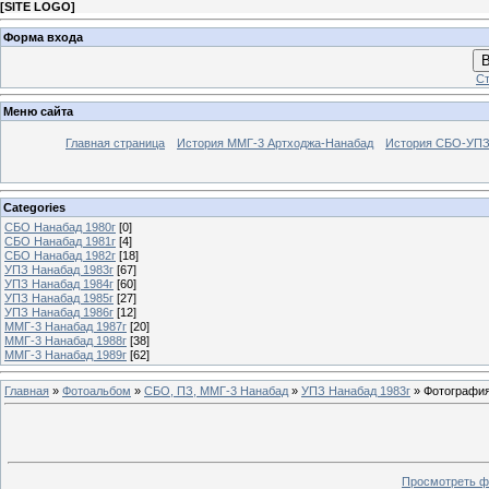
[
SITE LOGO
]
Форма входа
В
Ст
Меню сайта
Главная страница
История ММГ-3 Артходжа-Нанабад
История СБО-УПЗ 
Categories
СБО Нанабад 1980г
[0]
СБО Нанабад 1981г
[4]
СБО Нанабад 1982г
[18]
УПЗ Нанабад 1983г
[67]
УПЗ Нанабад 1984г
[60]
УПЗ Нанабад 1985г
[27]
УПЗ Нанабад 1986г
[12]
ММГ-3 Нанабад 1987г
[20]
ММГ-3 Нанабад 1988г
[38]
ММГ-3 Нанабад 1989г
[62]
Главная
»
Фотоальбом
»
СБО, ПЗ, ММГ-3 Нанабад
»
УПЗ Нанабад 1983г
» Фотография
Просмотреть ф