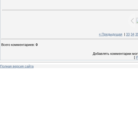
« Предыдущая
|
33
34
3
Всего комментариев
:
0
Добавлять комментарии могу
[
Р
Полная версия сайта