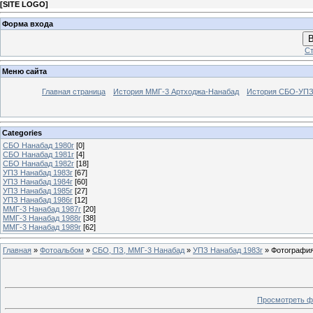
[
SITE LOGO
]
Форма входа
В
Ст
Меню сайта
Главная страница
История ММГ-3 Артходжа-Нанабад
История СБО-УПЗ 
Categories
СБО Нанабад 1980г
[0]
СБО Нанабад 1981г
[4]
СБО Нанабад 1982г
[18]
УПЗ Нанабад 1983г
[67]
УПЗ Нанабад 1984г
[60]
УПЗ Нанабад 1985г
[27]
УПЗ Нанабад 1986г
[12]
ММГ-3 Нанабад 1987г
[20]
ММГ-3 Нанабад 1988г
[38]
ММГ-3 Нанабад 1989г
[62]
Главная
»
Фотоальбом
»
СБО, ПЗ, ММГ-3 Нанабад
»
УПЗ Нанабад 1983г
» Фотография
Просмотреть ф