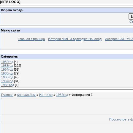
[
SITE LOGO
]
Форма входа
В
Ст
Меню сайта
Главная страница
История ММГ-3 Артходжа-Нанабад
История СБО-УПЗ 
Categories
1982год
[4]
1983год
[222]
1984год
[59]
1985год
[79]
1986год
[45]
1987год
[81]
1988 год
[1]
Главная
»
Фотоальбом
»
На точке
»
1984год
» Фотография 1
Просмотреть ф