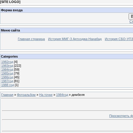
[
SITE LOGO
]
Форма входа
В
Ст
Меню сайта
Главная страница
История ММГ-3 Артходжа-Нанабад
История СБО-УПЗ 
Categories
1982год
[4]
1983год
[222]
1984год
[59]
1985год
[79]
1986год
[45]
1987год
[81]
1988 год
[1]
Главная
»
Фотоальбом
»
На точке
»
1984год
» дембеля
Просмотреть ф