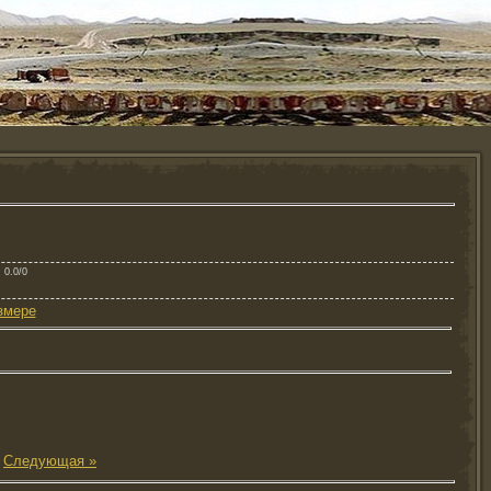
: 0.0/0
змере
|
Следующая »