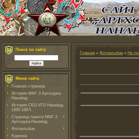
Поиск по сайту
Главная
»
Фотоальбом
»
На то
Меню сайта
Главная страница
История ММГ-3 Артходжа-
Нанабад
История СБО-УПЗ Нанабад
1980-1987г.
Страница памяти ММГ-3
Артходжа-Нанабад
Фотоальбом
Курилка