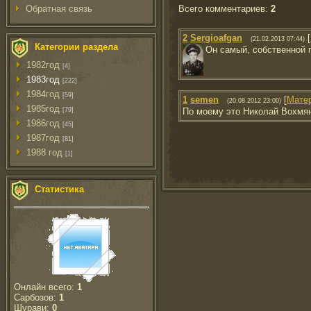
Всего комментариев
:
2
Обратная связь
2
Sergioafgan
[
(21.02.2013 07:44)
Категории раздела
Он самый, собственной 
1982год
[4]
1983год
[222]
1984год
[59]
1
semen
[
Мате
(20.08.2012 23:00)
1985год
[79]
По моему это Николай Вохмя
1986год
[45]
1987год
[81]
1988 год
[1]
Статистика
Онлайн всего:
1
Сарбозов:
1
Шурави:
0