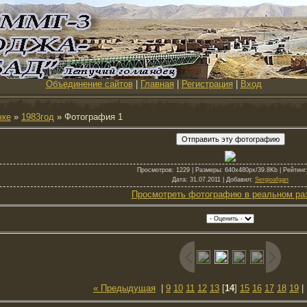
Объединение сайтов
|
Главная
|
Регистрация
|
Вход
чке
»
1983год
» Фотография 1
Просмотров
: 1229 |
Размеры
: 640x480px/39.8Kb |
Рейтинг
Дата
: 31.07.2011 |
Добавил
:
Sergioafgan
Просмотреть фотографию в реальном ра
« Предыдущая
|
9
10
11
12
13
[
14
]
15
16
17
18
19