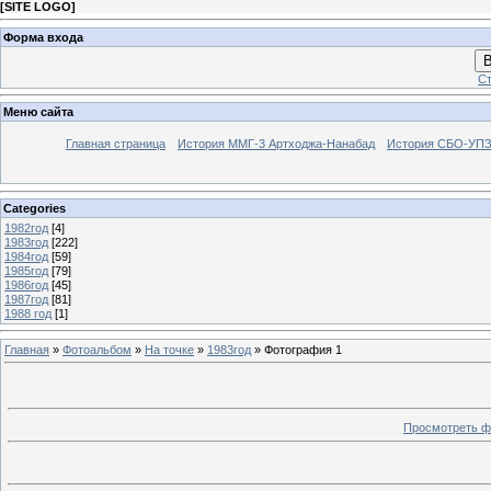
[
SITE LOGO
]
Форма входа
В
Ст
Меню сайта
Главная страница
История ММГ-3 Артходжа-Нанабад
История СБО-УПЗ 
Categories
1982год
[4]
1983год
[222]
1984год
[59]
1985год
[79]
1986год
[45]
1987год
[81]
1988 год
[1]
Главная
»
Фотоальбом
»
На точке
»
1983год
» Фотография 1
Просмотреть ф