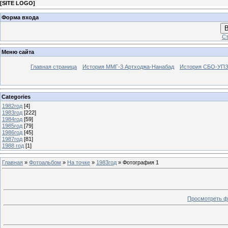
[
SITE LOGO
]
Форма входа
В
Ст
Меню сайта
Главная страница
История ММГ-3 Артходжа-Нанабад
История СБО-УПЗ 
Categories
1982год
[4]
1983год
[222]
1984год
[59]
1985год
[79]
1986год
[45]
1987год
[81]
1988 год
[1]
Главная
»
Фотоальбом
»
На точке
»
1983год
» Фотография 1
Просмотреть ф