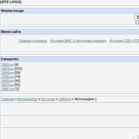
[
SITE LOGO
]
Форма входа
В
Ст
Меню сайта
Главная страница
История ММГ-3 Артходжа-Нанабад
История СБО-УПЗ 
Categories
1982год
[4]
1983год
[222]
1984год
[59]
1985год
[79]
1986год
[45]
1987год
[81]
1988 год
[1]
Главная
»
Фотоальбом
»
На точке
»
1983год
» Фотография 1