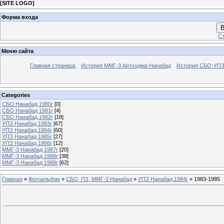
[
SITE LOGO
]
Форма входа
В
Ст
Меню сайта
Главная страница
История ММГ-3 Артходжа-Нанабад
История СБО-УПЗ 
Categories
СБО Нанабад 1980г
[0]
СБО Нанабад 1981г
[4]
СБО Нанабад 1982г
[18]
УПЗ Нанабад 1983г
[67]
УПЗ Нанабад 1984г
[60]
УПЗ Нанабад 1985г
[27]
УПЗ Нанабад 1986г
[12]
ММГ-3 Нанабад 1987г
[20]
ММГ-3 Нанабад 1988г
[38]
ММГ-3 Нанабад 1989г
[62]
Главная
»
Фотоальбом
»
СБО, ПЗ, ММГ-3 Нанабад
»
УПЗ Нанабад 1984г
» 1983-1985