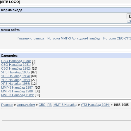
[
SITE LOGO
]
Форма входа
В
Ст
Меню сайта
Главная страница
История ММГ-3 Артходжа-Нанабад
История СБО-УПЗ 
Categories
СБО Нанабад 1980г
[0]
СБО Нанабад 1981г
[4]
СБО Нанабад 1982г
[18]
УПЗ Нанабад 1983г
[67]
УПЗ Нанабад 1984г
[60]
УПЗ Нанабад 1985г
[27]
УПЗ Нанабад 1986г
[12]
ММГ-3 Нанабад 1987г
[20]
ММГ-3 Нанабад 1988г
[38]
ММГ-3 Нанабад 1989г
[62]
Главная
»
Фотоальбом
»
СБО, ПЗ, ММГ-3 Нанабад
»
УПЗ Нанабад 1984г
» 1983-1985