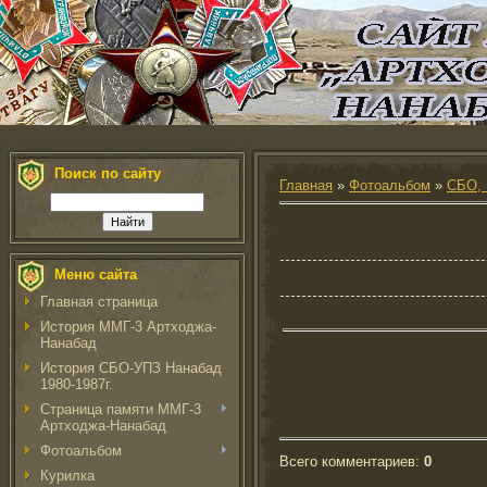
Поиск по сайту
Главная
»
Фотоальбом
»
СБО, 
Меню сайта
Главная страница
История ММГ-3 Артходжа-
Нанабад
История СБО-УПЗ Нанабад
1980-1987г.
Страница памяти ММГ-3
Артходжа-Нанабад
Фотоальбом
Всего комментариев
:
0
Курилка