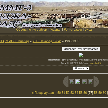
Объединение сайтов
|
Главная
|
Регистрация
|
Вход
ПЗ, ММГ-3 Нанабад
»
УПЗ Нанабад 1984г
» 1983-1985
Просмотров
: 1145 |
Размеры
: 448x335px/23.9Kb |
Рейтинг
Дата
: 31.03.2008 |
Добавил
:
nanabad84
« Предыдущая
|
50
51
52
53
54
55
56
[
57
]
58
59
60