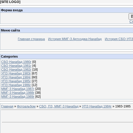
[
SITE LOGO
]
Форма входа
В
Ст
Меню сайта
Главная страница
История ММГ-3 Артходжа-Нанабад
История СБО-УПЗ 
Categories
СБО Нанабад 1980г
[0]
СБО Нанабад 1981г
[4]
СБО Нанабад 1982г
[18]
УПЗ Нанабад 1983г
[67]
УПЗ Нанабад 1984г
[60]
УПЗ Нанабад 1985г
[27]
УПЗ Нанабад 1986г
[12]
ММГ-3 Нанабад 1987г
[20]
ММГ-3 Нанабад 1988г
[38]
ММГ-3 Нанабад 1989г
[62]
Главная
»
Фотоальбом
»
СБО, ПЗ, ММГ-3 Нанабад
»
УПЗ Нанабад 1984г
» 1983-1985