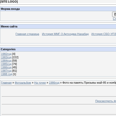
[
SITE LOGO
]
Форма входа
В
Ст
Меню сайта
Главная страница
История ММГ-3 Артходжа-Нанабад
История СБО-УПЗ 
Categories
1982год
[4]
1983год
[222]
1984год
[59]
1985год
[79]
1986год
[45]
1987год
[81]
1988 год
[1]
Главная
»
Фотоальбом
»
На точке
»
1986год
» Фото на память.Призывы май-85 и нояб
Просмотреть ф