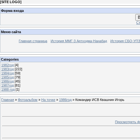
[
SITE LOGO
]
Форма входа
В
Ст
Меню сайта
Главная страница
История ММГ-3 Артходжа-Нанабад
История СБО-УПЗ 
Categories
1982год
[4]
1983год
[222]
1984год
[59]
1985год
[79]
1986год
[45]
1987год
[81]
1988 год
[1]
Главная
»
Фотоальбом
»
На точке
»
1986год
» Командир ИСВ Квашнин Игорь
Просмотреть ф