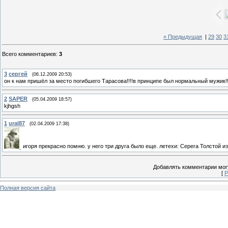
« Предыдущая
|
29
30
3
Всего комментариев
:
3
3
сергей
(06.12.2009 20:53)
он к нам пришёл за место погибшего Тарасова!!!!в принципе был нормальный мужик!!!!
2
SAPER
(05.04.2009 18:57)
kjhgsh
1
ural87
(02.04.2009 17:38)
игоря прекрасно помню. у него три друга было еще. летехи: Серега Толстой из
Добавлять комментарии могу
[
Р
Полная версия сайта