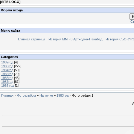
[
SITE LOGO
]
Форма входа
В
Ст
Меню сайта
Главная страница
История ММГ-3 Артходжа-Нанабад
История СБО-УПЗ 
Categories
1982год
[4]
1983год
[222]
1984год
[59]
1985год
[79]
1986год
[45]
1987год
[81]
1988 год
[1]
Главная
»
Фотоальбом
»
На точке
»
1983год
» Фотография 1
А