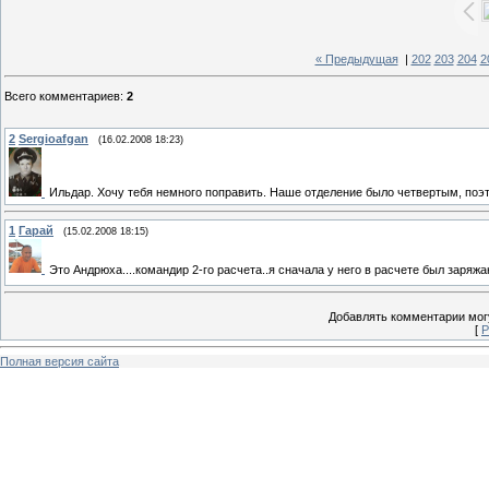
« Предыдущая
|
202
203
204
2
Всего комментариев
:
2
2
Sergioafgan
(16.02.2008 18:23)
Ильдар. Хочу тебя немного поправить. Наше отделение было четвертым, поэт
1
Гарай
(15.02.2008 18:15)
Это Андрюха....командир 2-го расчета..я сначала у него в расчете был заря
Добавлять комментарии могу
[
Р
Полная версия сайта