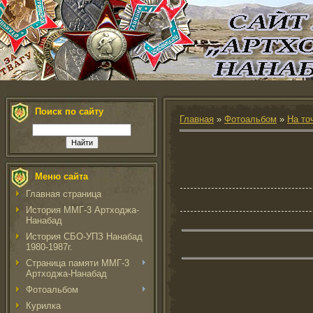
Поиск по сайту
Главная
»
Фотоальбом
»
На то
Меню сайта
Главная страница
История ММГ-3 Артходжа-
Нанабад
История СБО-УПЗ Нанабад
1980-1987г.
Страница памяти ММГ-3
Артходжа-Нанабад
Фотоальбом
Курилка