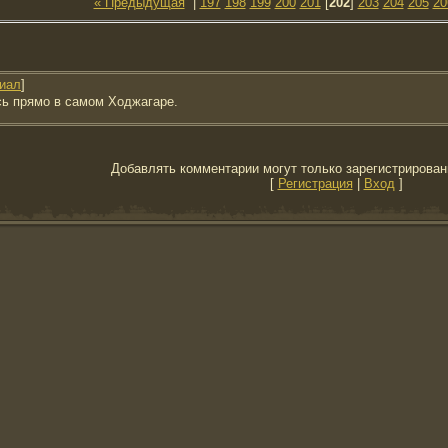
« Предыдущая
|
197
198
199
200
201
[
202
]
203
204
205
20
иал
]
сь прямо в самом Ходжагаре.
Добавлять комментарии могут только зарегистрирован
[
Регистрация
|
Вход
]