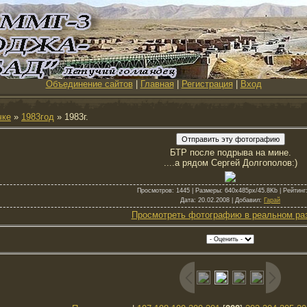
Объединение сайтов
|
Главная
|
Регистрация
|
Вход
чке
»
1983год
» 1983г.
БТР после подрыва на мине.
....а рядом Сергей Долгополов:)
Просмотров
: 1445 |
Размеры
: 640x485px/45.8Kb |
Рейтинг
Дата
: 20.02.2008 |
Добавил
:
Гарай
Просмотреть фотографию в реальном ра