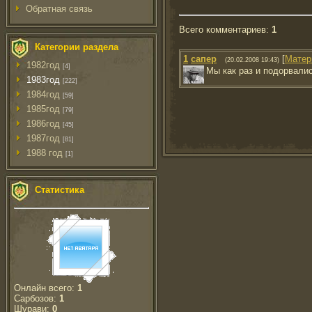
Обратная связь
Всего комментариев
:
1
Категории раздела
1
сапер
[
Матер
(20.02.2008 19:43)
1982год
[4]
Мы как раз и подорвали
1983год
[222]
1984год
[59]
1985год
[79]
1986год
[45]
1987год
[81]
1988 год
[1]
Статистика
Онлайн всего:
1
Сарбозов:
1
Шурави:
0