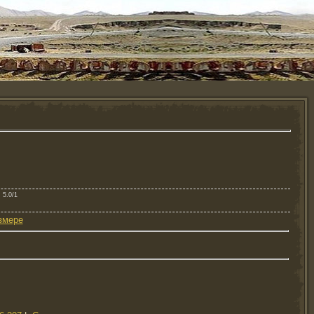
: 5.0/1
змере