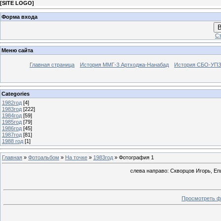
[
SITE LOGO
]
Форма входа
В
Ст
Меню сайта
Главная страница
История ММГ-3 Артходжа-Нанабад
История СБО-УПЗ 
Categories
1982год
[4]
1983год
[222]
1984год
[59]
1985год
[79]
1986год
[45]
1987год
[81]
1988 год
[1]
Главная
»
Фотоальбом
»
На точке
»
1983год
» Фотография 1
слева направо: Скворцов Игорь, Е
Просмотреть ф