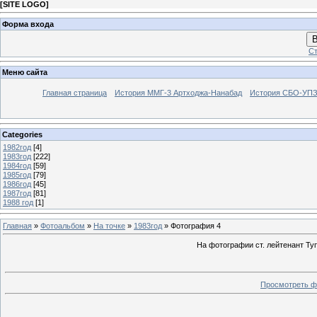
[
SITE LOGO
]
Форма входа
В
Ст
Меню сайта
Главная страница
История ММГ-3 Артходжа-Нанабад
История СБО-УПЗ 
Categories
1982год
[4]
1983год
[222]
1984год
[59]
1985год
[79]
1986год
[45]
1987год
[81]
1988 год
[1]
Главная
»
Фотоальбом
»
На точке
»
1983год
» Фотография 4
На фотографии ст. лейтенант Ту
Просмотреть ф