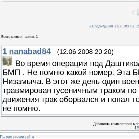
« Предыдущая
|
188
189
190
1
Всего комментариев
:
1
1
nanabad84
(12.06.2008 20:20)
Во время операции под Даштикол
БМП . Не помню какой номер. Эта 
Низамыча. В этот же день один вое
травмирован гусеничным траком по г
движения трак оборвался и попал то
не помню.
Добавлять комментарии могу
[
Р
Полная версия сайта