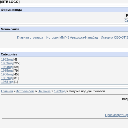
[
SITE LOGO
]
Форма входа
В
Ст
Меню сайта
Главная страница
История ММГ-3 Артходжа-Нанабад
История СБО-УПЗ 
Categories
1982год
[4]
1983год
[222]
1984год
[59]
1985год
[79]
1986год
[45]
1987год
[81]
1988 год
[1]
Главная
»
Фотоальбом
»
На точке
»
1983год
» Подрыв под Даштиколой
Вод
Просмотреть ф