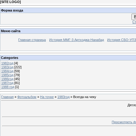
[
SITE LOGO
]
Форма входа
В
Ст
Меню сайта
Главная страница
История ММГ-3 Артходжа-Нанабад
История СБО-УПЗ 
Categories
1982год
[4]
1983год
[222]
1984год
[59]
1985год
[79]
1986год
[45]
1987год
[81]
1988 год
[1]
Главная
»
Фотоальбом
»
На точке
»
1983год
» Всегда на чеку
Дятл
Просмотреть ф