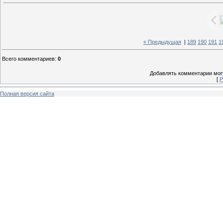
« Предыдущая
|
189
190
191
1
Всего комментариев
:
0
Добавлять комментарии могу
[
Р
Полная версия сайта