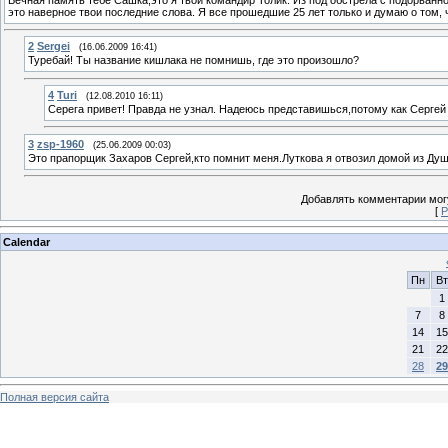
это наверное твои последние слова. Я все прошедшие 25 лет только и думаю о том, 
2
Sergei
(16.06.2009 16:41)
Туребай! Ты название кишлака не помнишь, где это произошло?
4
Turi
(12.08.2010 16:11)
Серега привет! Правда не узнал. Надеюсь представишься,потому как Серге
3
zsp-1960
(25.06.2009 00:03)
Это прапорщик Захаров Сергей,кто помнит меня.Луткова я отвозил домой из Душа
Добавлять комментарии могу
[
Р
Calendar
Пн
Вт
1
7
8
14
15
21
22
28
29
Полная версия сайта