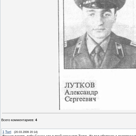
Всего комментариев
:
4
1
Turi
(20.03.2009 20:14)
Вечная память тебе Сашка,это я твой командир Толик. Из под обстрела с подорванно