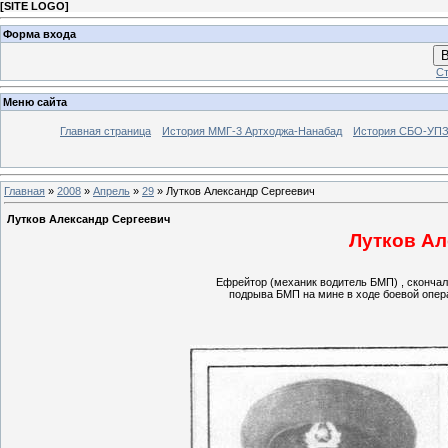
[
SITE LOGO
]
Форма входа
В
Ст
Меню сайта
Главная страница
История ММГ-3 Артходжа-Нанабад
История СБО-УПЗ 
Главная
»
2008
»
Апрель
»
29
» Лутков Александр Сергеевич
Лутков Александр Сергеевич
Лутков Ал
Ефрейтор (механик водитель БМП) , скончалс
подрыва БМП на мине в ходе боевой опера