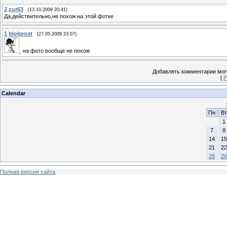
2
zur63
(13.10.2009 20:41)
Да,действительно,не похож на этой фотке
1
blokpost
(27.05.2009 23:07)
на фото вообще не похож
Добавлять комментарии могу
[
Р
Calendar
Пн
Вт
1
7
8
14
15
21
22
28
29
Полная версия сайта