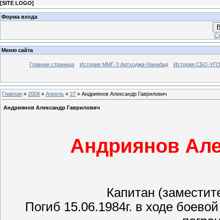
[
SITE LOGO
]
Форма входа
В
Ст
Меню сайта
Главная страница
История ММГ-3 Артходжа-Нанабад
История СБО-УПЗ 
Главная
»
2008
»
Апрель
»
27
» Андриянов Александр Гаврилович
Андриянов Александр Гаврилович
Андриянов Але
Капитан (заместит
Погиб 15.06.1984г. в ходе боево