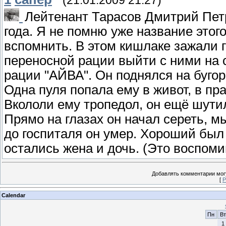
(21.01.2009 21:27)
Лейтенант Тарасов Дмитрий Петр
года. Я не помню уже название этог
вспомнить. В этом кишлаке зажали 
переносной рации выйти с ними на 
рации "АЙВА". Он поднялся на бугор
Одна пуля попала ему в живот, в пр
Вкололи ему тропедол, он ещё шутил
Прямо на глазах он начал сереть, м
до госпиталя он умер. Хороший был 
остались жена и дочь. (Это воспом
Добавлять комментарии могу
[
Р
Calendar
Пн
Вт
1