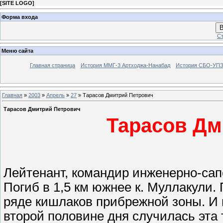
[
SITE LOGO
]
Форма входа
В
Ст
Меню сайта
Главная страница
История ММГ-3 Артходжа-Нанабад
История СБО-УПЗ 
Главная
»
2003
»
Апрель
»
27
» Тарасов Дмитрий Петрович
Тарасов Дмитрий Петрович
Тарасов Дм
Лейтенант, командир инженерно-сап
Погиб в 1,5 км южнее к. Муллакули
ряде кишлаков прибрежной зоны. И 
второй половине дня случилась эта 