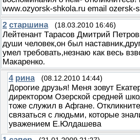
www.ozyorsk-shkola.ru email ozersk-
2
старшина
(18.03.2010 16:46)
Лейтенант Тарасов Дмитрий Петро
души человек,он был наставник,друг
умел требовать,незнаю как весь вз
Макаренко.
4
рина
(08.12.2010 14:44)
Дорогие друзья! Меня зовут Ека
директором Озерской средней шк
тоже служил в Афгане. Откликните
связаться с людьми, которые знали
уважением Е.Юлдашева
1
сапер