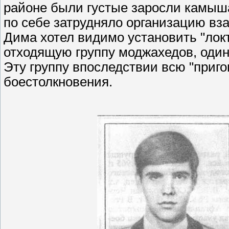
районе были густые заросли камыша 
по себе затрудняло организацию в
Дима хотел видимо установить "локт
отходящую группу моджахедов, один
Эту группу впоследствии всю "приго
боестолкновения.