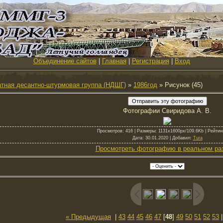
Объединение сайтов
|
Главная
|
Регистрация
|
Вход
тная десантно-штурмовая группа (НДШГ)
»
1986год
» Рисунок (45)
Фотографии Свиридова А. В.
Просмотров
: 416 |
Размеры
: 1131x1600px/109.6Kb |
Рейтин
Дата
: 30.01.2020 |
Добавил
:
Tura
Просмотреть фотографию в реальном ра
« Предыдущая
|
43
44
45
46
47
[
48
]
49
50
51
52
53