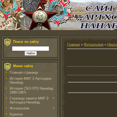
Поиск по сайту
Главная
»
Фотоальбом
»
Нешта
Меню сайта
Главная страница
История ММГ-3 Артходжа-
Нанабад
История СБО-УПЗ Нанабад
1980-1987г.
Страница памяти ММГ-3
Артходжа-Нанабад
Фотоальбом
Курилка