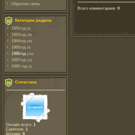
Обратная связь
Всего комментариев
:
0
Категории раздела
1982год
[0]
1983год
[30]
1984год
[49]
1985год
[4]
1986год
[162]
1987год
[15]
1988 год
[0]
Статистика
Онлайн всего:
1
Сарбозов:
1
Шурави:
0