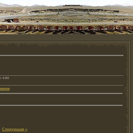
г
: 0.0/0
змере
|
Следующая »