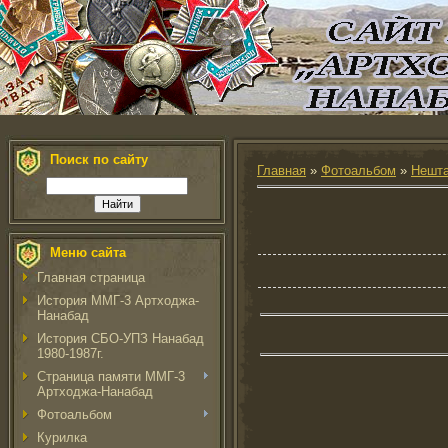
Поиск по сайту
Главная
»
Фотоальбом
»
Нешта
Меню сайта
Главная страница
История ММГ-3 Артходжа-
Нанабад
История СБО-УПЗ Нанабад
1980-1987г.
Страница памяти ММГ-3
Артходжа-Нанабад
Фотоальбом
Курилка