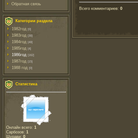
Обратная связь
Всего комментариев
:
0
Категории раздела
1982год
[0]
1983год
[30]
1984год
[49]
1985год
[4]
1986год
[162]
1987год
[15]
1988 год
[0]
Статистика
Онлайн всего:
1
Сарбозов:
1
Шурави:
0