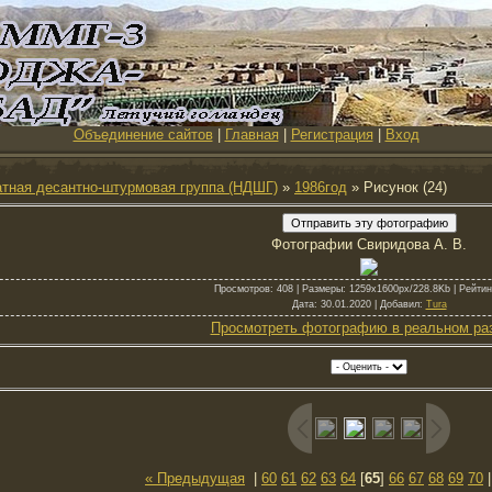
Объединение сайтов
|
Главная
|
Регистрация
|
Вход
тная десантно-штурмовая группа (НДШГ)
»
1986год
» Рисунок (24)
Фотографии Свиридова А. В.
Просмотров
: 408 |
Размеры
: 1259x1600px/228.8Kb |
Рейтин
Дата
: 30.01.2020 |
Добавил
:
Tura
Просмотреть фотографию в реальном ра
« Предыдущая
|
60
61
62
63
64
[
65
]
66
67
68
69
70