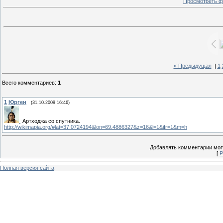
Просмотреть ф
« Предыдущая
|
1
Всего комментариев
:
1
1
Юрген
(31.10.2009 16:46)
Артходжа со спутника.
http://wikimapia.org/#lat=37.0724194&lon=69.4886327&z=16&l=1&ifr=1&m=h
Добавлять комментарии могу
[
Р
Полная версия сайта