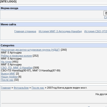
[
SITE LOGO
]
Форма входа
В
Ст
Меню сайта
Главная страница
История ММГ-3 Артходжа-Нанабад
История СБО-УПЗ 
Categories
Нештатная десантно-штурмовая группа (НДШГ)
[260]
ММГ-3 Артходжа
Рейды и проводки колонн
[252]
ММГ-3 Артходжа
На точке
[491]
ММГ-3 Артходжа
СБО, ПЗ, ММГ-3 Нанабад
[308]
СБО-ПЗ Нанабад(80-87), ММГ-3 Нанабад(87-89)
Вывод ММГ
[2]
Наши трофеи
[6]
После нас
[32]
Главная
»
Фотоальбом
»
После нас
» 2007год.Кокча,вдали виден мост.
На друго