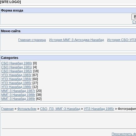
[
SITE LOGO
]
Форма входа
В
Ст
Меню сайта
Главная страница
История ММГ-3 Артходжа-Нанабад
История СБО-УПЗ 
Categories
СБО Нанабад 1980г
[0]
СБО Нанабад 1981г
[4]
СБО Нанабад 1982г
[18]
УПЗ Нанабад 1983г
[67]
УПЗ Нанабад 1984г
[60]
УПЗ Нанабад 1985г
[27]
УПЗ Нанабад 1986г
[12]
ММГ-3 Нанабад 1987г
[20]
ММГ-3 Нанабад 1988г
[38]
ММГ-3 Нанабад 1989г
[62]
Главная
»
Фотоальбом
»
СБО, ПЗ, ММГ-3 Нанабад
»
УПЗ Нанабад 1985г
» Фотография
Просмотреть ф