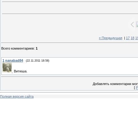
« Предыдущая
|
17
18
1
Всего комментариев
:
1
1
nanabad84
(22.11.2011 18:58)
Витюша.
Добавлять комментарии могу
[
Р
Полная версия сайта