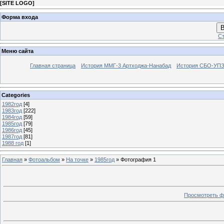
[
SITE LOGO
]
Форма входа
В
Ст
Меню сайта
Главная страница
История ММГ-3 Артходжа-Нанабад
История СБО-УПЗ 
Categories
1982год
[4]
1983год
[222]
1984год
[59]
1985год
[79]
1986год
[45]
1987год
[81]
1988 год
[1]
Главная
»
Фотоальбом
»
На точке
»
1985год
» Фотография 1
Просмотреть ф