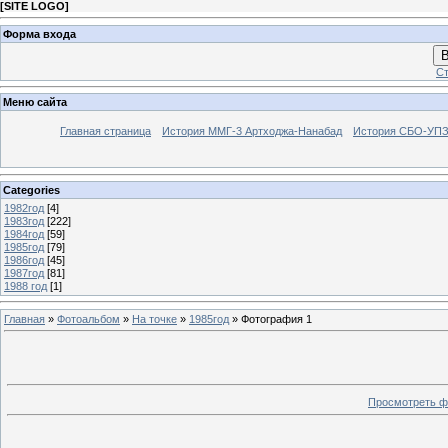
[
SITE LOGO
]
Форма входа
В
Ст
Меню сайта
Главная страница
История ММГ-3 Артходжа-Нанабад
История СБО-УПЗ 
Categories
1982год
[4]
1983год
[222]
1984год
[59]
1985год
[79]
1986год
[45]
1987год
[81]
1988 год
[1]
Главная
»
Фотоальбом
»
На точке
»
1985год
» Фотография 1
Просмотреть ф