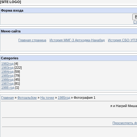
[
SITE LOGO
]
Форма входа
В
Ст
Меню сайта
Главная страница
История ММГ-3 Артходжа-Нанабад
История СБО-УПЗ 
Categories
1982год
[4]
1983год
[222]
1984год
[59]
1985год
[79]
1986год
[45]
1987год
[81]
1988 год
[1]
Главная
»
Фотоальбом
»
На точке
»
1985год
» Фотография 1
я и Нагрий Миша
Просмотреть ф