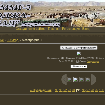
Объединение сайтов
|
Главная
|
Регистрация
|
Вход
чке
»
1983год
» Фотография 1
Просмотров
: 616 |
Размеры
: 316x480px/27.2Kb |
Рейтинг
:
Дата
: 31.07.2011 |
Добавил
:
Sergioafgan
« Предыдущая
|
90
91
92
93
94
[
95
]
96
97
98
99
100