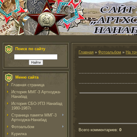
Поиск по сайту
Главная
»
Фотоальбом
»
На то
Меню сайта
Главная страница
История ММГ-3 Артходжа-
Нанабад
История СБО-УПЗ Нанабад
1980-1987г.
Страница памяти ММГ-3
Артходжа-Нанабад
Фотоальбом
Всего комментариев
:
0
Курилка