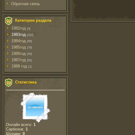
Обратная связь
Категории раздела
1982год
[4]
1983год
[222]
1984год
[59]
1985год
[79]
1986год
[45]
1987год
[81]
1988 год
[1]
Статистика
Онлайн всего:
1
Сарбозов:
1
Шурави:
0