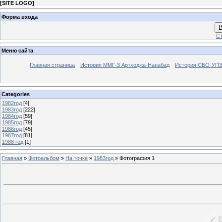
[
SITE LOGO
]
Форма входа
В
Ст
Меню сайта
Главная страница
История ММГ-3 Артходжа-Нанабад
История СБО-УПЗ 
Categories
1982год
[4]
1983год
[222]
1984год
[59]
1985год
[79]
1986год
[45]
1987год
[81]
1988 год
[1]
Главная
»
Фотоальбом
»
На точке
»
1983год
» Фотография 1