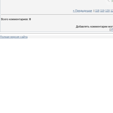
« Предыдущая
|
118
119
120
1
Всего комментариев
:
0
Добавлять комментарии могу
[
Р
Полная версия сайта