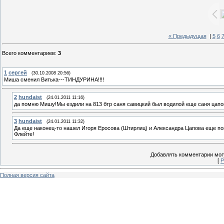
« Предыдущая
|
5
6
Всего комментариев
:
3
1
сергей
(30.10.2008 20:56)
Миша сменил Витька---ТИНДУРИНА!!!!
2
hundaist
(24.01.2011 11:16)
да помню Мишу!Мы ездили на 813 бтр саня савицкий был водилой еще саня цапов
3
hundaist
(24.01.2011 11:32)
Да еще наконец-то нашел Игоря Еросова (Штирлиц) и Александра Цапова еще по
Флейте!
Добавлять комментарии могу
[
Р
Полная версия сайта