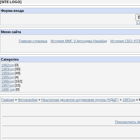
[
SITE LOGO
]
Форма входа
В
Ст
Меню сайта
Главная страница
История ММГ-3 Артходжа-Нанабад
История СБО-УПЗ 
Categories
1982год
[0]
1983год
[30]
1984год
[49]
1985год
[4]
1986год
[162]
1987год
[15]
1988 год
[0]
Главная
»
Фотоальбом
»
Нештатная десантно-штурмовая группа (НДШГ)
»
1987год
» 
Просмотреть ф